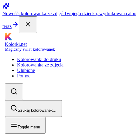
Nowość: kolorowanka ze zdjęć Twojego dziecka, wydrukowana alb
teraz
Kolorki.net
Magiczny świat kolorowanek
Kolorowanki do druku
Kolorowanka ze zdjęcia
Ulubione
Pomoc
Szukaj kolorowanek...
Toggle menu