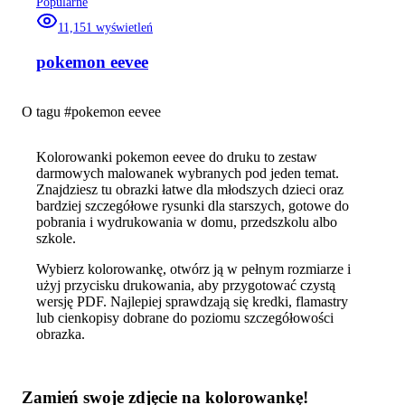
Popularne
11,151
wyświetleń
pokemon eevee
O tagu #
pokemon eevee
Kolorowanki pokemon eevee do druku to zestaw
darmowych malowanek wybranych pod jeden temat.
Znajdziesz tu obrazki łatwe dla młodszych dzieci oraz
bardziej szczegółowe rysunki dla starszych, gotowe do
pobrania i wydrukowania w domu, przedszkolu albo
szkole.
Wybierz kolorowankę, otwórz ją w pełnym rozmiarze i
użyj przycisku drukowania, aby przygotować czystą
wersję PDF. Najlepiej sprawdzają się kredki, flamastry
lub cienkopisy dobrane do poziomu szczegółowości
obrazka.
Zamień swoje zdjęcie na kolorowankę!