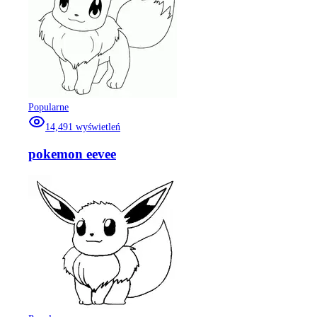
Popularne
14,491
wyświetleń
pokemon eevee