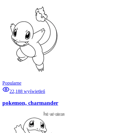
Popularne
22,188
wyświetleń
pokemon, charmander