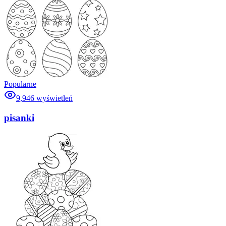
Popularne
9,946
wyświetleń
pisanki