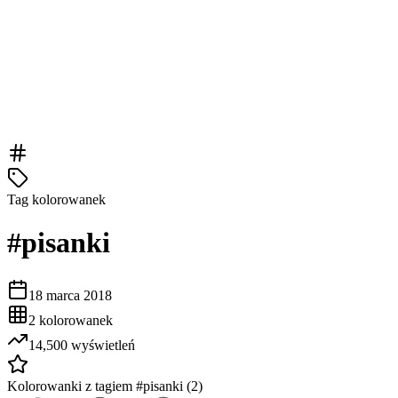
Tag kolorowanek
#
pisanki
18 marca 2018
2
kolorowanek
14,500
wyświetleń
Kolorowanki z tagiem #
pisanki
(
2
)