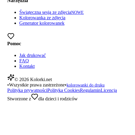
Narzędzia
Świąteczna sesja ze zdjęcia
NOWE
Kolorowanka ze zdjęcia
Generator kolorowanek
Pomoc
Jak drukować
FAQ
Kontakt
©
2026
Kolorki.net
•
Wszystkie prawa zastrzeżone
•
kolorowanki do druku
Polityka prywatności
Polityka Cookies
Regulamin
Licencja
Stworzone z
dla dzieci i rodziców