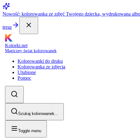
Nowość: kolorowanka ze zdjęć Twojego dziecka, wydrukowana alb
teraz
Kolorki.net
Magiczny świat kolorowanek
Kolorowanki do druku
Kolorowanka ze zdjęcia
Ulubione
Pomoc
Szukaj kolorowanek...
Toggle menu