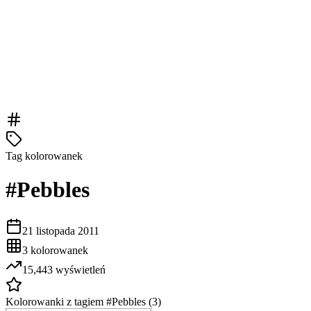
Tag kolorowanek
#
Pebbles
21 listopada 2011
3
kolorowanek
15,443
wyświetleń
Kolorowanki z tagiem #
Pebbles
(
3
)