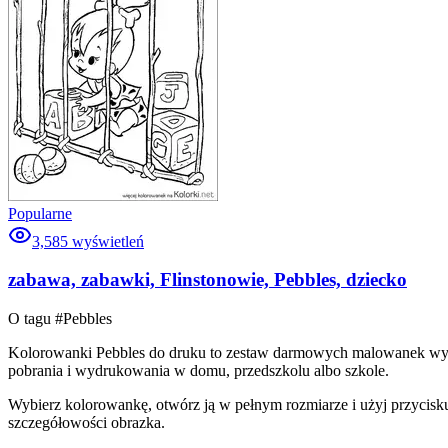
Popularne
3,585
wyświetleń
zabawa, zabawki, Flinstonowie, Pebbles, dziecko
O tagu #
Pebbles
Kolorowanki Pebbles do druku to zestaw darmowych malowanek wybran
pobrania i wydrukowania w domu, przedszkolu albo szkole.
Wybierz kolorowankę, otwórz ją w pełnym rozmiarze i użyj przycisku
szczegółowości obrazka.