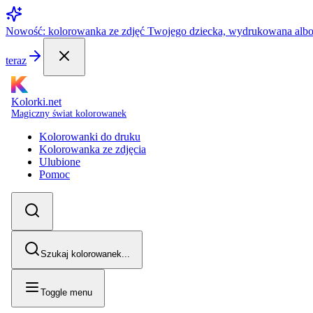
Nowość: kolorowanka ze zdjęć Twojego dziecka, wydrukowana alb
teraz
Kolorki.net
Magiczny świat kolorowanek
Kolorowanki do druku
Kolorowanka ze zdjęcia
Ulubione
Pomoc
Szukaj kolorowanek...
Toggle menu