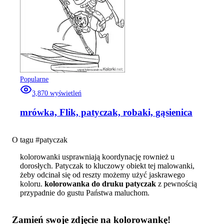
Popularne
3,870
wyświetleń
mrówka, Flik, patyczak, robaki, gąsienica
O tagu #
patyczak
kolorowanki usprawniają koordynację rownież u
dorosłych. Patyczak to kluczowy obiekt tej malowanki,
żeby odcinał się od reszty możemy użyć jaskrawego
koloru.
kolorowanka do druku patyczak
z pewnością
przypadnie do gustu Państwa maluchom.
Zamień swoje zdjęcie na kolorowankę!