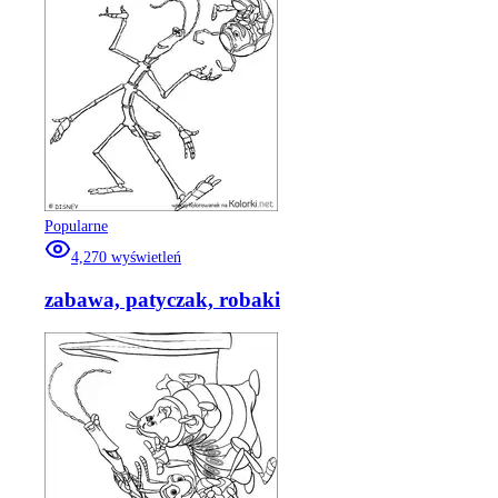
Popularne
4,270
wyświetleń
zabawa, patyczak, robaki