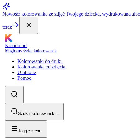
Nowość: kolorowanka ze zdjęć Twojego dziecka, wydrukowana alb
teraz
Kolorki.net
Magiczny świat kolorowanek
Kolorowanki do druku
Kolorowanka ze zdjęcia
Ulubione
Pomoc
Szukaj kolorowanek...
Toggle menu