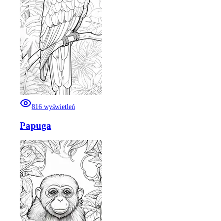
816
wyświetleń
Papuga