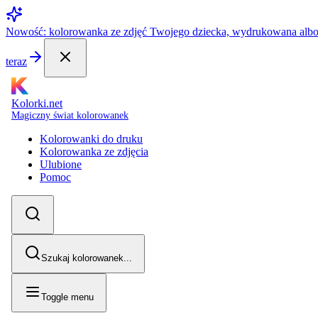
Nowość: kolorowanka ze zdjęć Twojego dziecka, wydrukowana alb
teraz
Kolorki.net
Magiczny świat kolorowanek
Kolorowanki do druku
Kolorowanka ze zdjęcia
Ulubione
Pomoc
Szukaj kolorowanek...
Toggle menu