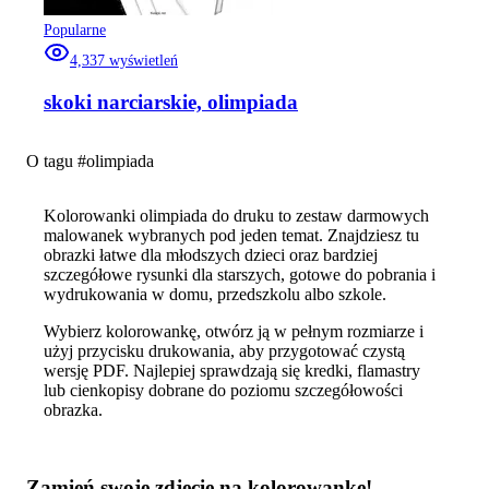
Popularne
4,337
wyświetleń
skoki narciarskie, olimpiada
O tagu #
olimpiada
Kolorowanki olimpiada do druku to zestaw darmowych
malowanek wybranych pod jeden temat. Znajdziesz tu
obrazki łatwe dla młodszych dzieci oraz bardziej
szczegółowe rysunki dla starszych, gotowe do pobrania i
wydrukowania w domu, przedszkolu albo szkole.
Wybierz kolorowankę, otwórz ją w pełnym rozmiarze i
użyj przycisku drukowania, aby przygotować czystą
wersję PDF. Najlepiej sprawdzają się kredki, flamastry
lub cienkopisy dobrane do poziomu szczegółowości
obrazka.
Zamień swoje zdjęcie na kolorowankę!