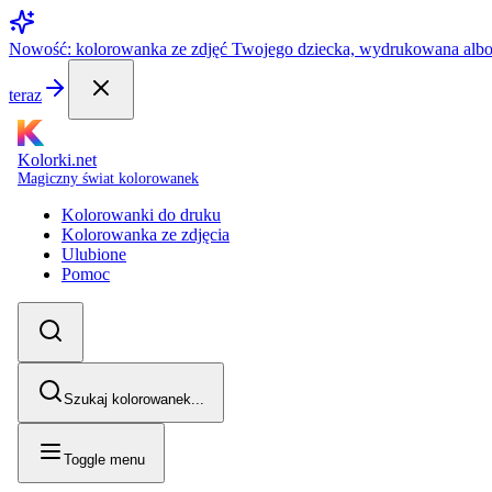
Nowość: kolorowanka ze zdjęć Twojego dziecka, wydrukowana alb
teraz
Kolorki.net
Magiczny świat kolorowanek
Kolorowanki do druku
Kolorowanka ze zdjęcia
Ulubione
Pomoc
Szukaj kolorowanek...
Toggle menu