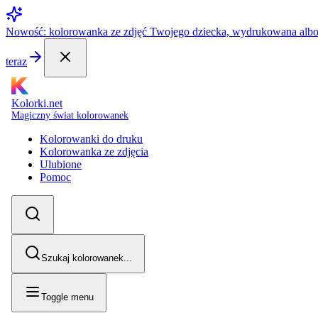
Nowość: kolorowanka ze zdjęć Twojego dziecka, wydrukowana alb
teraz
Kolorki.net
Magiczny świat kolorowanek
Kolorowanki do druku
Kolorowanka ze zdjęcia
Ulubione
Pomoc
Szukaj kolorowanek...
Toggle menu