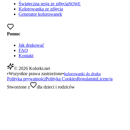
Świąteczna sesja ze zdjęcia
NOWE
Kolorowanka ze zdjęcia
Generator kolorowanek
Pomoc
Jak drukować
FAQ
Kontakt
©
2026
Kolorki.net
•
Wszystkie prawa zastrzeżone
•
kolorowanki do druku
Polityka prywatności
Polityka Cookies
Regulamin
Licencja
Stworzone z
dla dzieci i rodziców