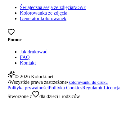
Świąteczna sesja ze zdjęcia
NOWE
Kolorowanka ze zdjęcia
Generator kolorowanek
Pomoc
Jak drukować
FAQ
Kontakt
©
2026
Kolorki.net
•
Wszystkie prawa zastrzeżone
•
kolorowanki do druku
Polityka prywatności
Polityka Cookies
Regulamin
Licencja
Stworzone z
dla dzieci i rodziców