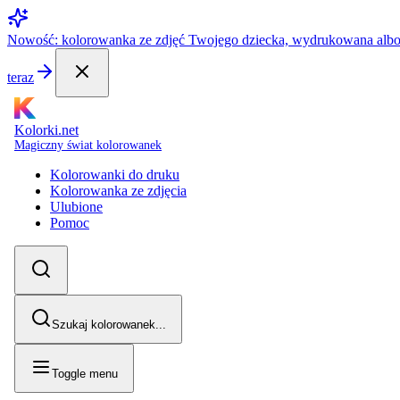
Nowość: kolorowanka ze zdjęć Twojego dziecka, wydrukowana alb
teraz
Kolorki.net
Magiczny świat kolorowanek
Kolorowanki do druku
Kolorowanka ze zdjęcia
Ulubione
Pomoc
Szukaj kolorowanek...
Toggle menu