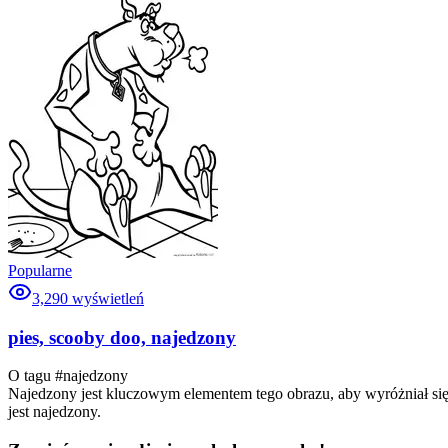
Popularne
3,290
wyświetleń
pies, scooby doo, najedzony
O tagu #
najedzony
Najedzony jest kluczowym elementem tego obrazu, aby wyróżniał s
jest najedzony.