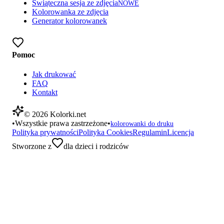
Świąteczna sesja ze zdjęcia
NOWE
Kolorowanka ze zdjęcia
Generator kolorowanek
Pomoc
Jak drukować
FAQ
Kontakt
©
2026
Kolorki.net
•
Wszystkie prawa zastrzeżone
•
kolorowanki do druku
Polityka prywatności
Polityka Cookies
Regulamin
Licencja
Stworzone z
dla dzieci i rodziców