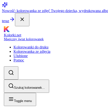
Nowość: kolorowanka ze zdjęć Twojego dziecka, wydrukowana alb
teraz
Kolorki.net
Magiczny świat kolorowanek
Kolorowanki do druku
Kolorowanka ze zdjęcia
Ulubione
Pomoc
Szukaj kolorowanek...
Toggle menu