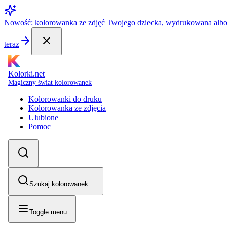
Nowość: kolorowanka ze zdjęć Twojego dziecka, wydrukowana alb
teraz
Kolorki.net
Magiczny świat kolorowanek
Kolorowanki do druku
Kolorowanka ze zdjęcia
Ulubione
Pomoc
Szukaj kolorowanek...
Toggle menu