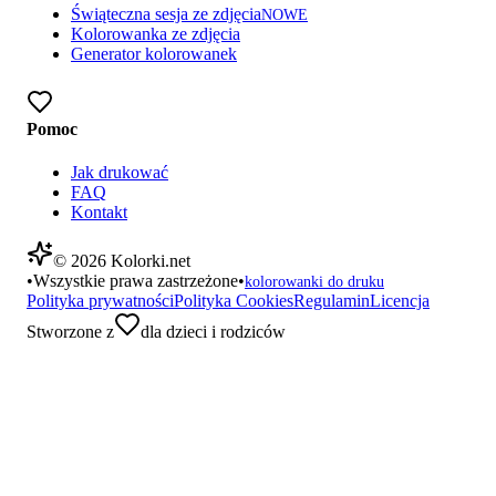
Świąteczna sesja ze zdjęcia
NOWE
Kolorowanka ze zdjęcia
Generator kolorowanek
Pomoc
Jak drukować
FAQ
Kontakt
©
2026
Kolorki.net
•
Wszystkie prawa zastrzeżone
•
kolorowanki do druku
Polityka prywatności
Polityka Cookies
Regulamin
Licencja
Stworzone z
dla dzieci i rodziców