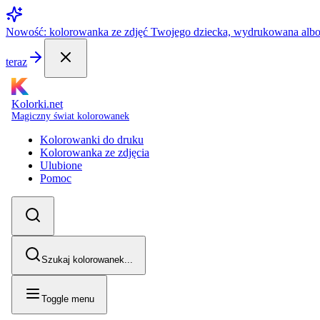
Nowość: kolorowanka ze zdjęć Twojego dziecka, wydrukowana alb
teraz
Kolorki.net
Magiczny świat kolorowanek
Kolorowanki do druku
Kolorowanka ze zdjęcia
Ulubione
Pomoc
Szukaj kolorowanek...
Toggle menu