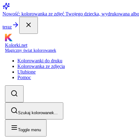
Nowość: kolorowanka ze zdjęć Twojego dziecka, wydrukowana alb
teraz
Kolorki.net
Magiczny świat kolorowanek
Kolorowanki do druku
Kolorowanka ze zdjęcia
Ulubione
Pomoc
Szukaj kolorowanek...
Toggle menu