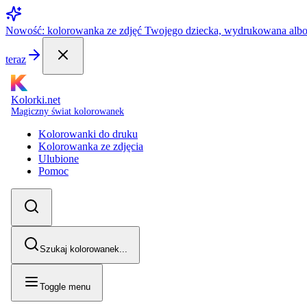
Nowość: kolorowanka ze zdjęć Twojego dziecka, wydrukowana alb
teraz
Kolorki.net
Magiczny świat kolorowanek
Kolorowanki do druku
Kolorowanka ze zdjęcia
Ulubione
Pomoc
Szukaj kolorowanek...
Toggle menu