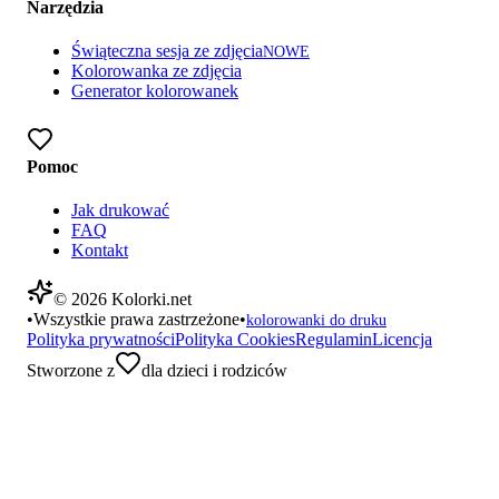
Narzędzia
Świąteczna sesja ze zdjęcia
NOWE
Kolorowanka ze zdjęcia
Generator kolorowanek
Pomoc
Jak drukować
FAQ
Kontakt
©
2026
Kolorki.net
•
Wszystkie prawa zastrzeżone
•
kolorowanki do druku
Polityka prywatności
Polityka Cookies
Regulamin
Licencja
Stworzone z
dla dzieci i rodziców