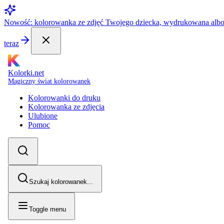
Nowość: kolorowanka ze zdjęć Twojego dziecka, wydrukowana alb
teraz
Kolorki.net
Magiczny świat kolorowanek
Kolorowanki do druku
Kolorowanka ze zdjęcia
Ulubione
Pomoc
Szukaj kolorowanek...
Toggle menu