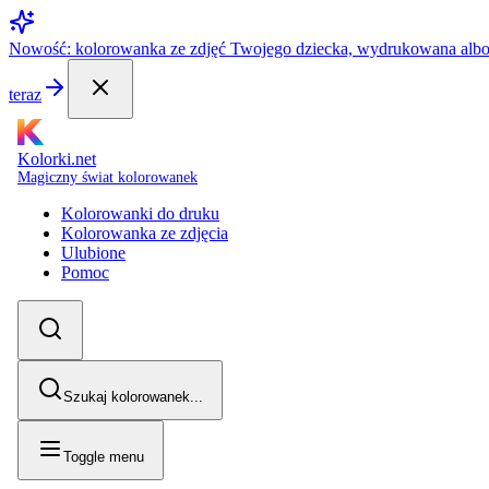
Nowość: kolorowanka ze zdjęć Twojego dziecka, wydrukowana alb
teraz
Kolorki.net
Magiczny świat kolorowanek
Kolorowanki do druku
Kolorowanka ze zdjęcia
Ulubione
Pomoc
Szukaj kolorowanek...
Toggle menu