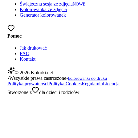
Świąteczna sesja ze zdjęcia
NOWE
Kolorowanka ze zdjęcia
Generator kolorowanek
Pomoc
Jak drukować
FAQ
Kontakt
©
2026
Kolorki.net
•
Wszystkie prawa zastrzeżone
•
kolorowanki do druku
Polityka prywatności
Polityka Cookies
Regulamin
Licencja
Stworzone z
dla dzieci i rodziców