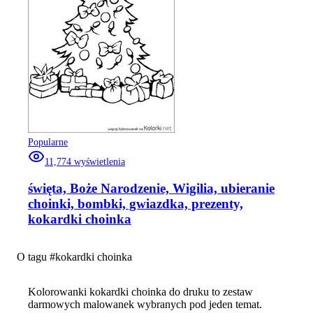
Popularne
11,774
wyświetlenia
święta, Boże Narodzenie, Wigilia, ubieranie
choinki, bombki, gwiazdka, prezenty,
kokardki choinka
O tagu #
kokardki choinka
Kolorowanki kokardki choinka do druku to zestaw
darmowych malowanek wybranych pod jeden temat.