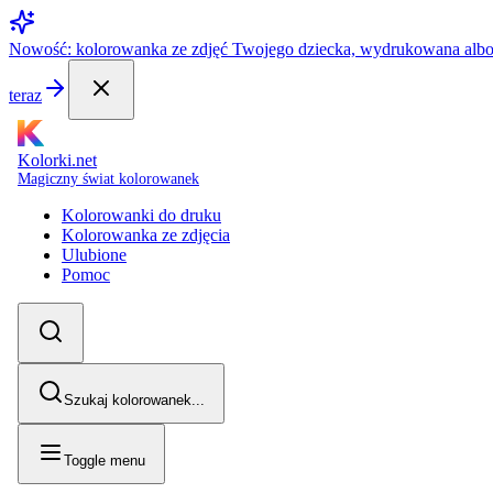
Nowość: kolorowanka ze zdjęć Twojego dziecka, wydrukowana alb
teraz
Kolorki.net
Magiczny świat kolorowanek
Kolorowanki do druku
Kolorowanka ze zdjęcia
Ulubione
Pomoc
Szukaj kolorowanek...
Toggle menu