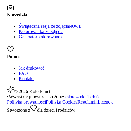
Narzędzia
Świąteczna sesja ze zdjęcia
NOWE
Kolorowanka ze zdjęcia
Generator kolorowanek
Pomoc
Jak drukować
FAQ
Kontakt
©
2026
Kolorki.net
•
Wszystkie prawa zastrzeżone
•
kolorowanki do druku
Polityka prywatności
Polityka Cookies
Regulamin
Licencja
Stworzone z
dla dzieci i rodziców