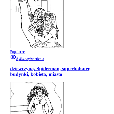
Popularne
8,464
wyświetlenia
dziewczyna, Spiderman, superbohater,
budynki, kobieta, miasto