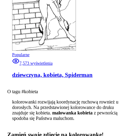
Popularne
7,573
wyświetlenia
dziewczyna, kobieta, Spiderman
O tagu #
kobieta
kolorowanki rozwijają koordynację ruchową rownież u
dorosłych. Na przedstawionej kolorowance do druku
znajduje się kobieta.
malowanka kobieta
z pewnością
spodoba się Państwa maluchom.
Zamień swoje zdjęcie na kolorowankę!