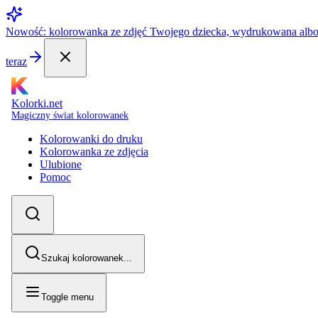
Nowość: kolorowanka ze zdjęć Twojego dziecka, wydrukowana alb
teraz
Kolorki.net
Magiczny świat kolorowanek
Kolorowanki do druku
Kolorowanka ze zdjęcia
Ulubione
Pomoc
Szukaj kolorowanek...
Toggle menu