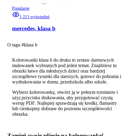
Popularne
1,213
wyświetleń
mercedes, klasa b
O tagu #
klasa b
Kolorowanki klasa b do druku to zestaw darmowych
malowanek wybranych pod jeden temat. Znajdziesz tu
obrazki łatwe dla młodszych dzieci oraz bardziej
szczegółowe rysunki dla starszych, gotowe do pobrania i
wydrukowania w domu, przedszkolu albo szkole.
Wybierz kolorowankę, otwórz ją w pełnym rozmiarze i
użyj przycisku drukowania, aby przygotować czystą
wersję PDF. Najlepiej sprawdzają się kredki, flamastry
lub cienkopisy dobrane do poziomu szczegółowości
obrazka.
Zamień swoje zdjęcie na kolorowankę!