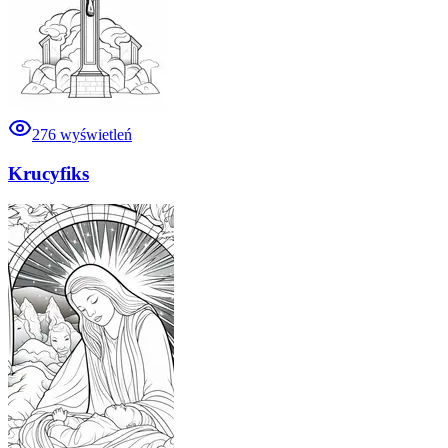
276
wyświetleń
Krucyfiks