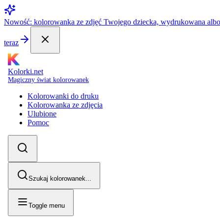
Nowość: kolorowanka ze zdjęć Twojego dziecka, wydrukowana alb
teraz
Kolorki.net
Magiczny świat kolorowanek
Kolorowanki do druku
Kolorowanka ze zdjęcia
Ulubione
Pomoc
Szukaj kolorowanek...
Toggle menu