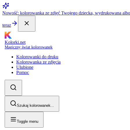
Nowość: kolorowanka ze zdjęć Twojego dziecka, wydrukowana alb
teraz
Kolorki.net
Magiczny świat kolorowanek
Kolorowanki do druku
Kolorowanka ze zdjęcia
Ulubione
Pomoc
Szukaj kolorowanek...
Toggle menu