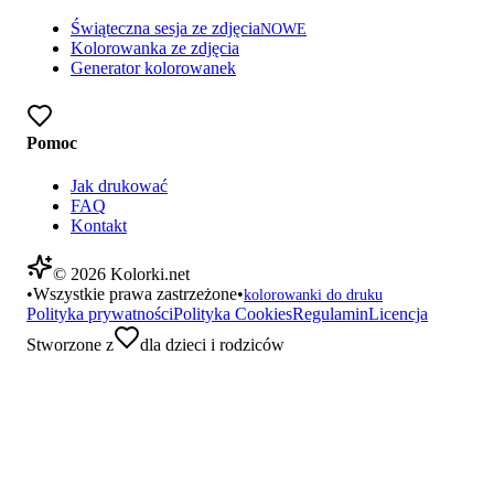
Świąteczna sesja ze zdjęcia
NOWE
Kolorowanka ze zdjęcia
Generator kolorowanek
Pomoc
Jak drukować
FAQ
Kontakt
©
2026
Kolorki.net
•
Wszystkie prawa zastrzeżone
•
kolorowanki do druku
Polityka prywatności
Polityka Cookies
Regulamin
Licencja
Stworzone z
dla dzieci i rodziców