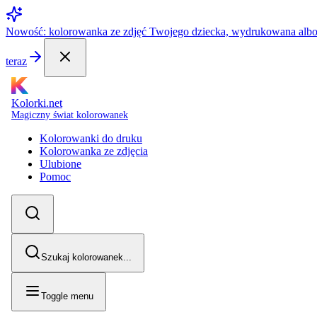
Nowość: kolorowanka ze zdjęć Twojego dziecka, wydrukowana alb
teraz
Kolorki.net
Magiczny świat kolorowanek
Kolorowanki do druku
Kolorowanka ze zdjęcia
Ulubione
Pomoc
Szukaj kolorowanek...
Toggle menu