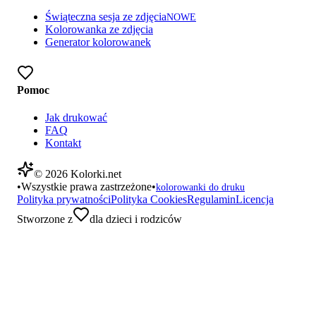
Świąteczna sesja ze zdjęcia
NOWE
Kolorowanka ze zdjęcia
Generator kolorowanek
Pomoc
Jak drukować
FAQ
Kontakt
©
2026
Kolorki.net
•
Wszystkie prawa zastrzeżone
•
kolorowanki do druku
Polityka prywatności
Polityka Cookies
Regulamin
Licencja
Stworzone z
dla dzieci i rodziców