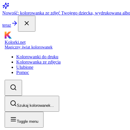
Nowość: kolorowanka ze zdjęć Twojego dziecka, wydrukowana alb
teraz
Kolorki.net
Magiczny świat kolorowanek
Kolorowanki do druku
Kolorowanka ze zdjęcia
Ulubione
Pomoc
Szukaj kolorowanek...
Toggle menu