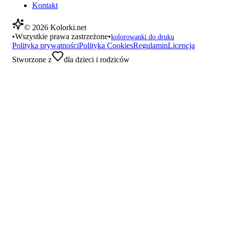
Kontakt
©
2026
Kolorki.net
•
Wszystkie prawa zastrzeżone
•
kolorowanki do druku
Polityka prywatności
Polityka Cookies
Regulamin
Licencja
Stworzone z
dla dzieci i rodziców