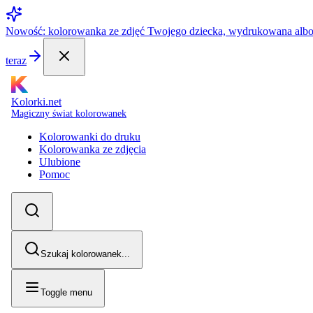
Nowość: kolorowanka ze zdjęć Twojego dziecka, wydrukowana alb
teraz
Kolorki.net
Magiczny świat kolorowanek
Kolorowanki do druku
Kolorowanka ze zdjęcia
Ulubione
Pomoc
Szukaj kolorowanek...
Toggle menu