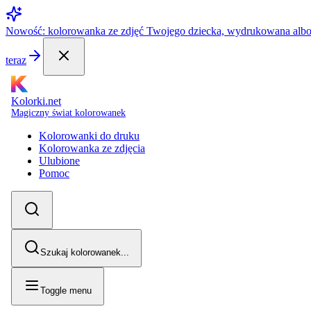
Nowość: kolorowanka ze zdjęć Twojego dziecka, wydrukowana alb
teraz
Kolorki.net
Magiczny świat kolorowanek
Kolorowanki do druku
Kolorowanka ze zdjęcia
Ulubione
Pomoc
Szukaj kolorowanek...
Toggle menu