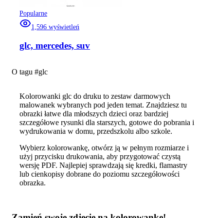
Popularne
1,596
wyświetleń
glc, mercedes, suv
O tagu #
glc
Kolorowanki glc do druku to zestaw darmowych
malowanek wybranych pod jeden temat. Znajdziesz tu
obrazki łatwe dla młodszych dzieci oraz bardziej
szczegółowe rysunki dla starszych, gotowe do pobrania i
wydrukowania w domu, przedszkolu albo szkole.
Wybierz kolorowankę, otwórz ją w pełnym rozmiarze i
użyj przycisku drukowania, aby przygotować czystą
wersję PDF. Najlepiej sprawdzają się kredki, flamastry
lub cienkopisy dobrane do poziomu szczegółowości
obrazka.
Zamień swoje zdjęcie na kolorowankę!