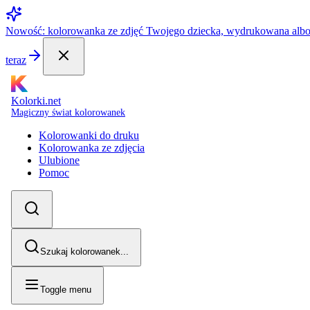
Nowość: kolorowanka ze zdjęć Twojego dziecka, wydrukowana alb
teraz
Kolorki.net
Magiczny świat kolorowanek
Kolorowanki do druku
Kolorowanka ze zdjęcia
Ulubione
Pomoc
Szukaj kolorowanek...
Toggle menu