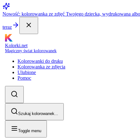
Nowość: kolorowanka ze zdjęć Twojego dziecka, wydrukowana alb
teraz
Kolorki.net
Magiczny świat kolorowanek
Kolorowanki do druku
Kolorowanka ze zdjęcia
Ulubione
Pomoc
Szukaj kolorowanek...
Toggle menu