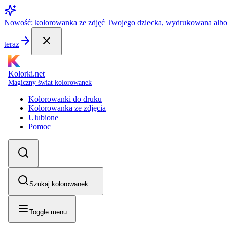
Nowość: kolorowanka ze zdjęć Twojego dziecka, wydrukowana alb
teraz
Kolorki.net
Magiczny świat kolorowanek
Kolorowanki do druku
Kolorowanka ze zdjęcia
Ulubione
Pomoc
Szukaj kolorowanek...
Toggle menu