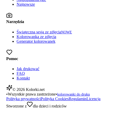
Najnowsze
Narzędzia
Świąteczna sesja ze zdjęcia
NOWE
Kolorowanka ze zdjęcia
Generator kolorowanek
Pomoc
Jak drukować
FAQ
Kontakt
©
2026
Kolorki.net
•
Wszystkie prawa zastrzeżone
•
kolorowanki do druku
Polityka prywatności
Polityka Cookies
Regulamin
Licencja
Stworzone z
dla dzieci i rodziców