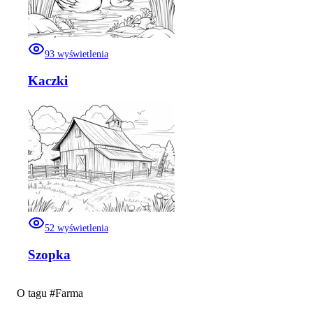
93
wyświetlenia
Kaczki
52
wyświetlenia
Szopka
O tagu #
Farma