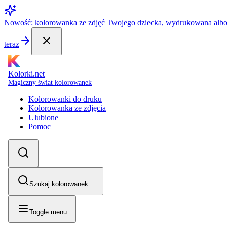
Nowość: kolorowanka ze zdjęć Twojego dziecka, wydrukowana alb
teraz
Kolorki.net
Magiczny świat kolorowanek
Kolorowanki do druku
Kolorowanka ze zdjęcia
Ulubione
Pomoc
Szukaj kolorowanek...
Toggle menu