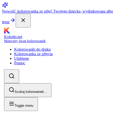
Nowość: kolorowanka ze zdjęć Twojego dziecka, wydrukowana alb
teraz
Kolorki.net
Magiczny świat kolorowanek
Kolorowanki do druku
Kolorowanka ze zdjęcia
Ulubione
Pomoc
Szukaj kolorowanek...
Toggle menu