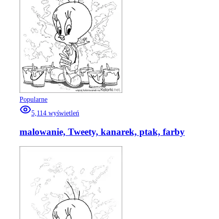
Popularne
5,114
wyświetleń
malowanie, Tweety, kanarek, ptak, farby