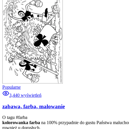
Popularne
3,440
wyświetleń
zabawa, farba, malowanie
O tagu #
farba
kolorowanka farba
na 100% przypadnie do gustu Państwa maluchom
rownież u dorosłych.