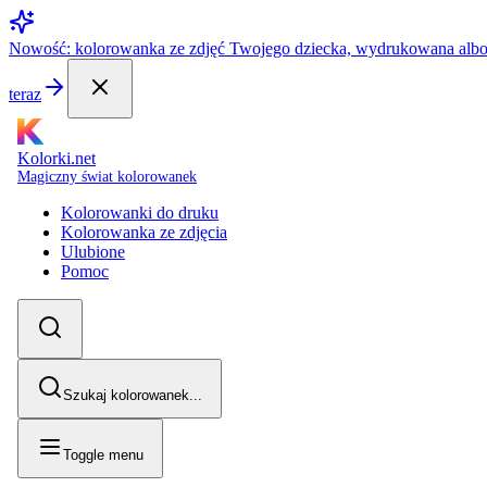
Nowość: kolorowanka ze zdjęć Twojego dziecka, wydrukowana alb
teraz
Kolorki.net
Magiczny świat kolorowanek
Kolorowanki do druku
Kolorowanka ze zdjęcia
Ulubione
Pomoc
Szukaj kolorowanek...
Toggle menu