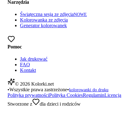
Narzędzia
Świąteczna sesja ze zdjęcia
NOWE
Kolorowanka ze zdjęcia
Generator kolorowanek
Pomoc
Jak drukować
FAQ
Kontakt
©
2026
Kolorki.net
•
Wszystkie prawa zastrzeżone
•
kolorowanki do druku
Polityka prywatności
Polityka Cookies
Regulamin
Licencja
Stworzone z
dla dzieci i rodziców