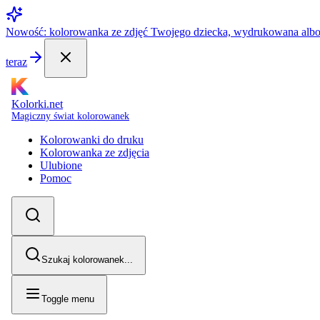
Nowość: kolorowanka ze zdjęć Twojego dziecka, wydrukowana alb
teraz
Kolorki.net
Magiczny świat kolorowanek
Kolorowanki do druku
Kolorowanka ze zdjęcia
Ulubione
Pomoc
Szukaj kolorowanek...
Toggle menu