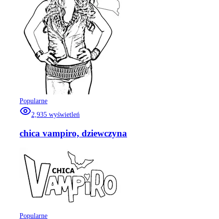
Popularne
2,935
wyświetleń
chica vampiro, dziewczyna
Popularne