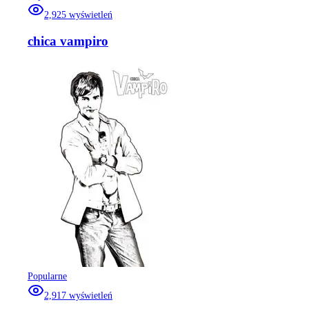
2,925
wyświetleń
chica vampiro
Popularne
2,917
wyświetleń