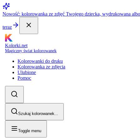
Nowość: kolorowanka ze zdjęć Twojego dziecka, wydrukowana alb
teraz
Kolorki.net
Magiczny świat kolorowanek
Kolorowanki do druku
Kolorowanka ze zdjęcia
Ulubione
Pomoc
Szukaj kolorowanek...
Toggle menu