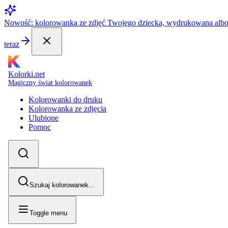
Nowość: kolorowanka ze zdjęć Twojego dziecka, wydrukowana alb
teraz
Kolorki.net
Magiczny świat kolorowanek
Kolorowanki do druku
Kolorowanka ze zdjęcia
Ulubione
Pomoc
Szukaj kolorowanek...
Toggle menu