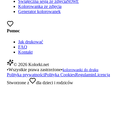
Świąteczna sesja ze zdjęcia
NOWE
Kolorowanka ze zdjęcia
Generator kolorowanek
Pomoc
Jak drukować
FAQ
Kontakt
©
2026
Kolorki.net
•
Wszystkie prawa zastrzeżone
•
kolorowanki do druku
Polityka prywatności
Polityka Cookies
Regulamin
Licencja
Stworzone z
dla dzieci i rodziców