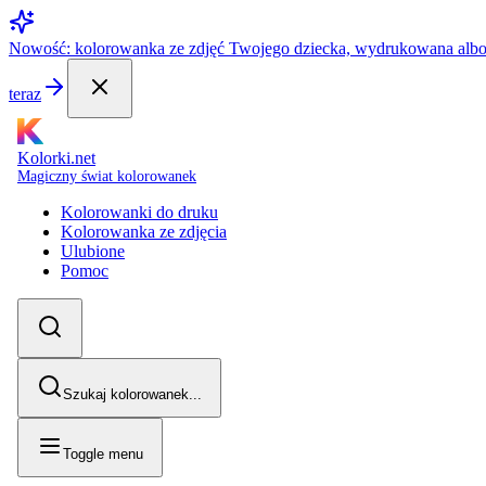
Nowość: kolorowanka ze zdjęć Twojego dziecka, wydrukowana alb
teraz
Kolorki.net
Magiczny świat kolorowanek
Kolorowanki do druku
Kolorowanka ze zdjęcia
Ulubione
Pomoc
Szukaj kolorowanek...
Toggle menu