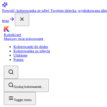
Nowość: kolorowanka ze zdjęć Twojego dziecka, wydrukowana alb
teraz
Kolorki.net
Magiczny świat kolorowanek
Kolorowanki do druku
Kolorowanka ze zdjęcia
Ulubione
Pomoc
Szukaj kolorowanek...
Toggle menu