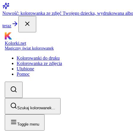
Nowość: kolorowanka ze zdjęć Twojego dziecka, wydrukowana alb
teraz
Kolorki.net
Magiczny świat kolorowanek
Kolorowanki do druku
Kolorowanka ze zdjęcia
Ulubione
Pomoc
Szukaj kolorowanek...
Toggle menu