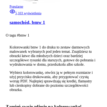
Popularne
5,103
wyświetlenia
samochód, bmw 1
O tagu #
bmw 1
Kolorowanki bmw 1 do druku to zestaw darmowych
malowanek wybranych pod jeden temat. Znajdziesz tu
obrazki łatwe dla młodszych dzieci oraz bardziej
szczegółowe rysunki dla starszych, gotowe do pobrania i
wydrukowania w domu, przedszkolu albo szkole.
Wybierz kolorowankę, otwórz ją w pełnym rozmiarze i
użyj przycisku drukowania, aby przygotować czystą
wersję PDF. Najlepiej sprawdzają się kredki, flamastry
lub cienkopisy dobrane do poziomu szczegółowości
obrazka.
Zamień swoje zdjęcie na kolorowankę!