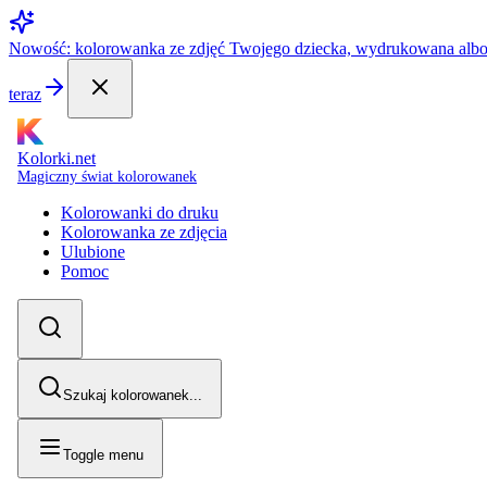
Nowość: kolorowanka ze zdjęć Twojego dziecka, wydrukowana alb
teraz
Kolorki.net
Magiczny świat kolorowanek
Kolorowanki do druku
Kolorowanka ze zdjęcia
Ulubione
Pomoc
Szukaj kolorowanek...
Toggle menu