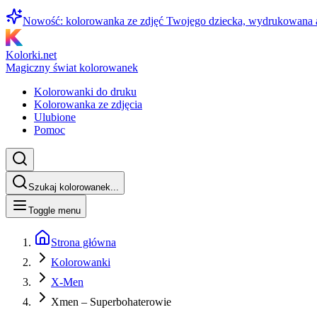
Nowość: kolorowanka ze zdjęć Twojego dziecka, wydrukowana
Kolorki.net
Magiczny świat kolorowanek
Kolorowanki do druku
Kolorowanka ze zdjęcia
Ulubione
Pomoc
Szukaj kolorowanek...
Toggle menu
Strona główna
Kolorowanki
X-Men
Xmen – Superbohaterowie