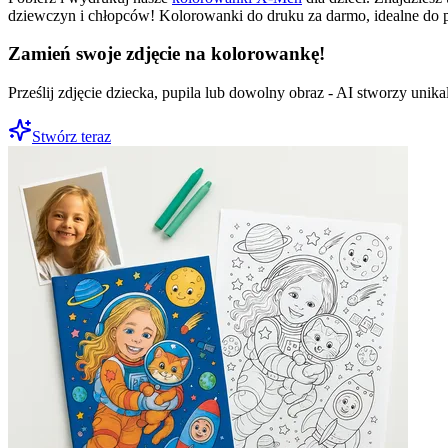
dziewczyn i chłopców! Kolorowanki do druku za darmo, idealne do p
Zamień swoje zdjęcie na kolorowankę!
Prześlij zdjęcie dziecka, pupila lub dowolny obraz - AI stworzy uni
Stwórz teraz