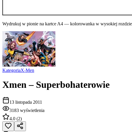
Wydrukuj w pionie na kartce A4 — kolorowanka w wysokiej rozdziel
Kategoria
X-Men
Xmen – Superbohaterowie
13 listopada 2011
3183
wyświetlenia
4.0
(
2
)