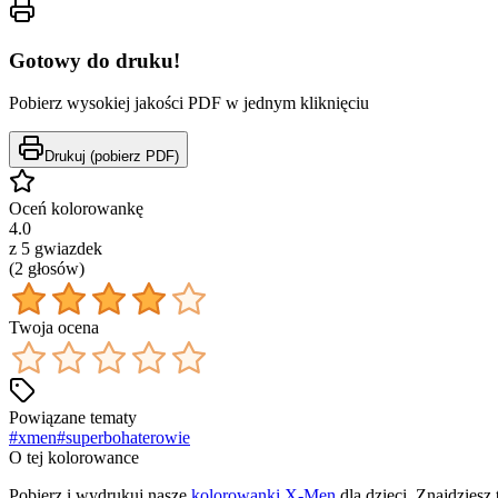
Gotowy do druku!
Pobierz wysokiej jakości PDF w jednym kliknięciu
Drukuj (pobierz PDF)
Oceń kolorowankę
4.0
z 5 gwiazdek
(
2
głos
ów
)
Twoja ocena
Powiązane tematy
#
xmen
#
superbohaterowie
O tej kolorowance
Pobierz i wydrukuj nasze
kolorowanki X-Men
dla dzieci. Znajdziesz