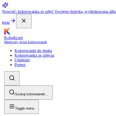
Nowość: kolorowanka ze zdjęć Twojego dziecka, wydrukowana alb
teraz
Kolorki.net
Magiczny świat kolorowanek
Kolorowanki do druku
Kolorowanka ze zdjęcia
Ulubione
Pomoc
Szukaj kolorowanek...
Toggle menu