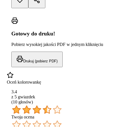
Gotowy do druku!
Pobierz wysokiej jakości PDF w jednym kliknięciu
Drukuj (pobierz PDF)
Oceń kolorowankę
3.4
z 5 gwiazdek
(
10
głos
ów
)
Twoja ocena