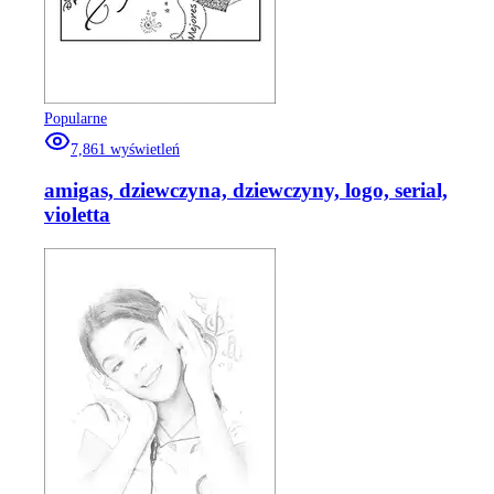
Popularne
7,861
wyświetleń
amigas, dziewczyna, dziewczyny, logo, serial,
violetta