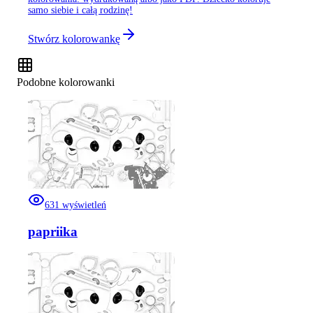
samo siebie i całą rodzinę!
Stwórz kolorowankę
Podobne kolorowanki
631
wyświetleń
papriika