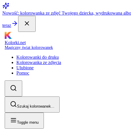
Nowość: kolorowanka ze zdjęć Twojego dziecka, wydrukowana alb
teraz
Kolorki.net
Magiczny świat kolorowanek
Kolorowanki do druku
Kolorowanka ze zdjęcia
Ulubione
Pomoc
Szukaj kolorowanek...
Toggle menu