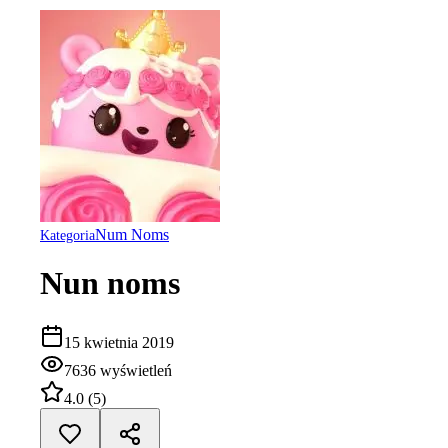
Num Noms
Kategoria
Nun noms
15 kwietnia 2019
7636
wyświetleń
4.0
(
5
)