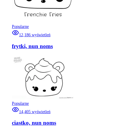
Popularne
12,186
wyświetleń
frytki, nun noms
Popularne
14,405
wyświetleń
ciastko, nun noms