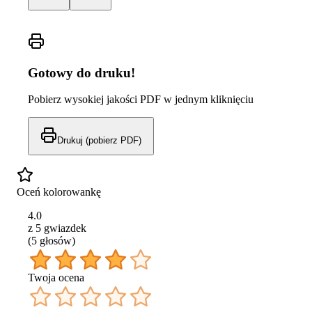
Gotowy do druku!
Pobierz wysokiej jakości PDF w jednym kliknięciu
Drukuj (pobierz PDF)
Oceń kolorowankę
4.0
z 5 gwiazdek
(
5
głos
ów
)
Twoja ocena