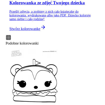
Kolorowanka ze zdjęć Twojego dziecka
Prześlij zdjęcia, a zrobimy z nich całą książeczkę do
kolorowania: wydrukowaną albo jako PDF. Dziecko koloruje
samo siebie i całą rodzinę!
Stwórz kolorowankę
Podobne kolorowanki