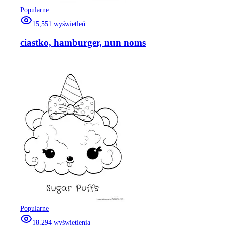
Popularne
15,551
wyświetleń
ciastko, hamburger, nun noms
Popularne
18,294
wyświetlenia