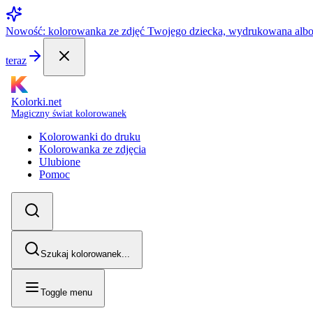
Nowość: kolorowanka ze zdjęć Twojego dziecka, wydrukowana alb
teraz
Kolorki.net
Magiczny świat kolorowanek
Kolorowanki do druku
Kolorowanka ze zdjęcia
Ulubione
Pomoc
Szukaj kolorowanek...
Toggle menu