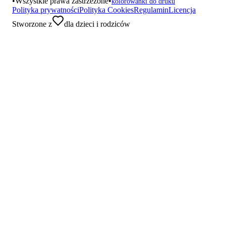
•
Wszystkie prawa zastrzeżone
•
kolorowanki do druku
Polityka prywatności
Polityka Cookies
Regulamin
Licencja
Stworzone z
dla dzieci i rodziców