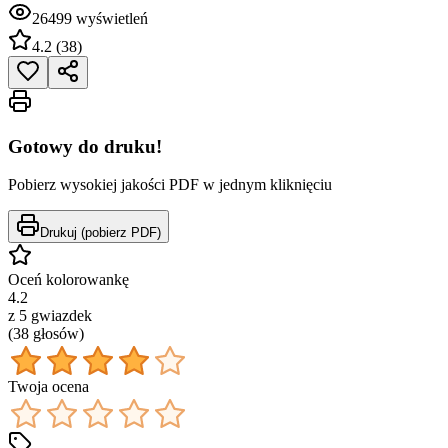
26499
wyświetleń
4.2
(
38
)
Gotowy do druku!
Pobierz wysokiej jakości PDF w jednym kliknięciu
Drukuj (pobierz PDF)
Oceń kolorowankę
4.2
z 5 gwiazdek
(
38
głos
ów
)
Twoja ocena