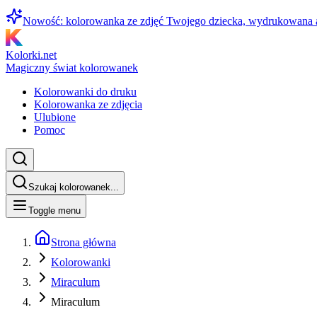
Nowość: kolorowanka ze zdjęć Twojego dziecka, wydrukowana
Kolorki.net
Magiczny świat kolorowanek
Kolorowanki do druku
Kolorowanka ze zdjęcia
Ulubione
Pomoc
Szukaj kolorowanek...
Toggle menu
Strona główna
Kolorowanki
Miraculum
Miraculum