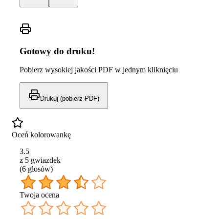
Gotowy do druku!
Pobierz wysokiej jakości PDF w jednym kliknięciu
Drukuj (pobierz PDF)
Oceń kolorowankę
3.5
z 5 gwiazdek
(
6
głos
ów
)
Twoja ocena