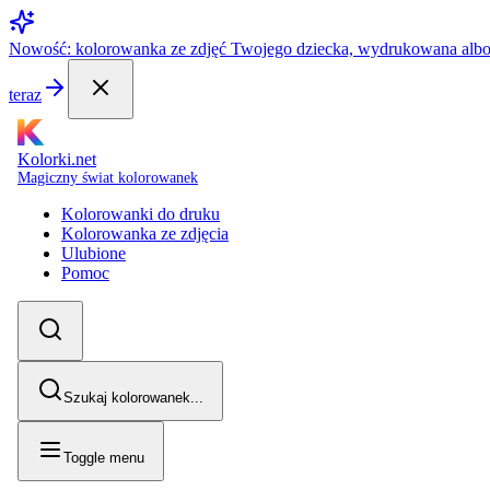
Nowość: kolorowanka ze zdjęć Twojego dziecka, wydrukowana alb
teraz
Kolorki.net
Magiczny świat kolorowanek
Kolorowanki do druku
Kolorowanka ze zdjęcia
Ulubione
Pomoc
Szukaj kolorowanek...
Toggle menu