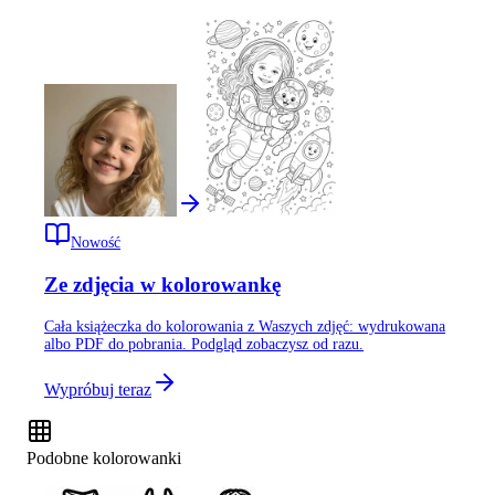
Nowość
Ze zdjęcia w kolorowankę
Cała książeczka do kolorowania z Waszych zdjęć: wydrukowana
albo PDF do pobrania. Podgląd zobaczysz od razu.
Wypróbuj teraz
Podobne kolorowanki