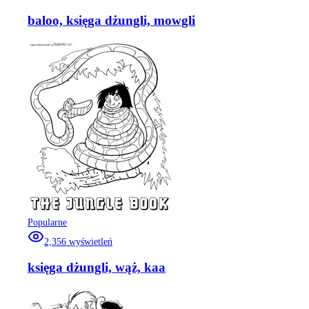
baloo, księga dżungli, mowgli
Popularne
2,356
wyświetleń
księga dżungli, wąż, kaa