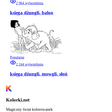
2,964
wyświetlenia
księga dżungli, baloo
Popularne
2,244
wyświetlenia
księga dźungli, mowgli, słoń
Kolorki.net
Magiczny świat kolorowanek