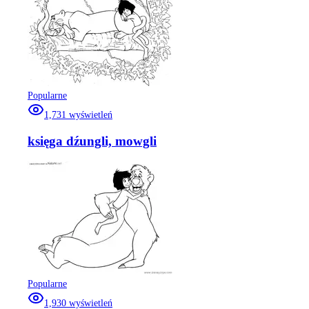
Popularne
1,731
wyświetleń
księga dźungli, mowgli
Popularne
1,930
wyświetleń