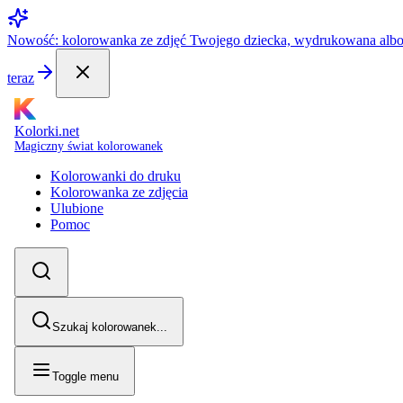
Nowość: kolorowanka ze zdjęć Twojego dziecka, wydrukowana alb
teraz
Kolorki.net
Magiczny świat kolorowanek
Kolorowanki do druku
Kolorowanka ze zdjęcia
Ulubione
Pomoc
Szukaj kolorowanek...
Toggle menu