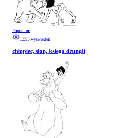
Popularne
1,595
wyświetleń
chłopiec, słoń, księga dżungli